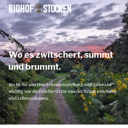
Über uns
Wo es zwitschert, summt
und brummt.
Bio ist für uns eine Lebenseinstellung und genau so
wichtig wie die Früchte ist für uns der Erhalt von Natur
und Lebensräumen.